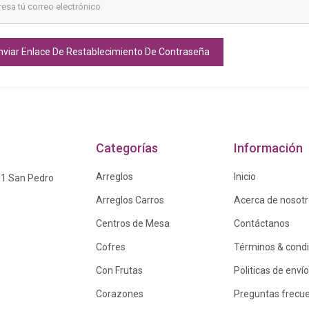
nviar Enlace De Restablecimiento De Contraseña
Categorías
Información
Arreglos
Inicio
01 San Pedro
Arreglos Carros
Acerca de nosot
Centros de Mesa
Contáctanos
Cofres
Términos & cond
Con Frutas
Politicas de envío
Corazones
Preguntas frecu