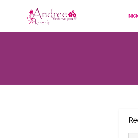
INIC
Re