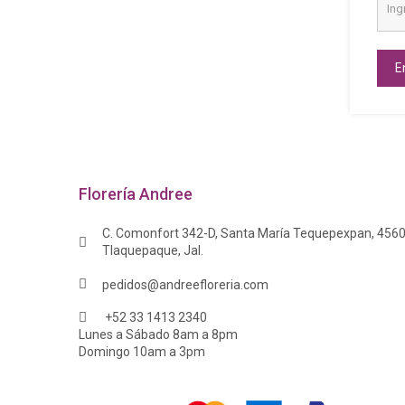
E
Florería Andree
C. Comonfort 342-D, Santa María Tequepexpan, 456
Tlaquepaque, Jal.
pedidos@andreefloreria.com
+52 33 1413 2340
Lunes a Sábado 8am a 8pm
Domingo 10am a 3pm